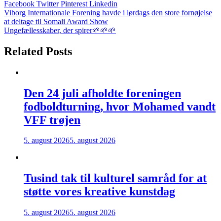
Facebook
Twitter
Pinterest
Linkedin
Indlægsnavigation
Viborg Internationale Forening havde i lørdags den store fornøjelse
at deltage til Somali Award Show
Ungefællesskaber, der spirer🌱🌱🌱
Related Posts
Den 24 juli afholdte foreningen
fodboldturning, hvor Mohamed vandt
VFF trøjen
5. august 2026
5. august 2026
Tusind tak til kulturel samråd for at
støtte vores kreative kunstdag
5. august 2026
5. august 2026