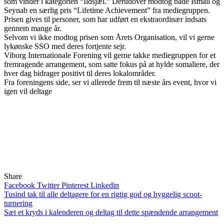
som vinder i kategorien “Ildsjæl.” Derudover modtog både Ismail og
Seynab en særlig pris “Lifetime Achievement” fra mediegruppen.
Prisen gives til personer, som har udført en ekstraordinær indsats
gennem mange år.
Selvom vi ikke modtog prisen som Årets Organisation, vil vi gerne
lykønske SSO med deres fortjente sejr.
Viborg Internationale Forening vil gerne takke mediegruppen for et
fremragende arrangement, som satte fokus på at hylde somaliere, der
hver dag bidrager positivt til deres lokalområder.
Fra foreningens side, ser vi allerede frem til næste års event, hvor vi
igen vil deltage
Share
Facebook
Twitter
Pinterest
Linkedin
Indlægsnavigation
Tusind tak til alle deltagere for en rigtig god og hyggelig scoot-
turnering
Sæt et kryds i kalenderen og deltag til dette spændende arrangement