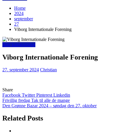
Home
2024
september
27
Viborg Internationale Forening
Ikke kategoriseret
Viborg Internationale Forening
27. september 2024
Christian
Share
Facebook
Twitter
Pinterest
Linkedin
Indlægsnavigation
Frivillig fredag Tak til alle de mange
Den Grønne Bazar 2024 – søndag den 27. oktober
Related Posts