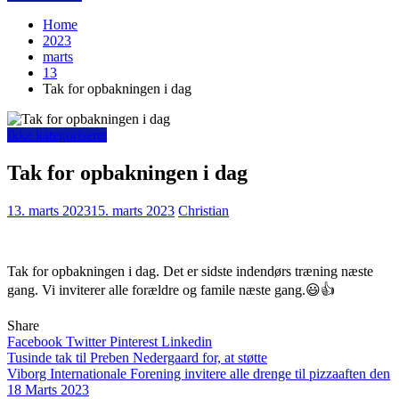
Home
2023
marts
13
Tak for opbakningen i dag
Ikke kategoriseret
Tak for opbakningen i dag
13. marts 2023
15. marts 2023
Christian
Tak for opbakningen i dag. Det er sidste indendørs træning næste
gang. Vi inviterer alle forældre og famile næste gang.😃👍
Share
Facebook
Twitter
Pinterest
Linkedin
Indlægsnavigation
Tusinde tak til Preben Nedergaard for, at støtte
Viborg Internationale Forening invitere alle drenge til pizzaaften den
18 Marts 2023